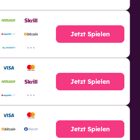
Jetzt Spielen
Jetzt Spielen
Jetzt Spielen