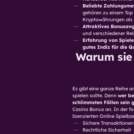
Beliebte Zahlungsm
gehören zu einem Top 
Kryptowährungen als 
Attraktives Bonusang
und verschiedener Relo
Erfahrung von Spiel
gutes Indiz für die Q
Warum sie 
Es gibt eine ganze Reihe a
spielen sollte. Denn
wer be
schlimmsten Fällen sein 
Casino Bonus an. In der fo
lizenzierten Online Spielba
Sichere Transaktionen
Rechtliche Sicherheit