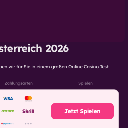
sterreich 2026
en wir für Sie in einem großen Online Casino Test
Zahlungsarten
Spielen
Jetzt Spielen