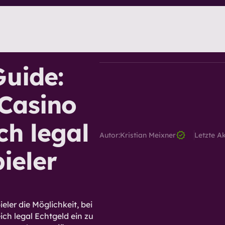
Guide:
 Casino
ch legal
Autor:
Kristian Meixner
Letzte Ak
pieler
eler die Möglichkeit, bei
ch legal Echtgeld ein zu