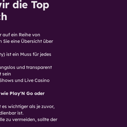
ir die Top
gal
ch
nos in Österreich
r auf ein Reihe von
n Sie eine Übersicht über
Casinos
) ist ein Muss für jedes
bungslos und transparent
t sein
!
 Shows und Live Casino
n wie Play'N Go oder
es wichtiger als je zuvor,
ienbar ist.
le zu vermeiden, sollte der
.