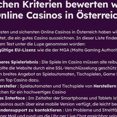
hen Kriterien bewerten w
rierungsprozess bei Online Casino Österreich le
nline Casinos in Österrei
gebote und Promotionen bei legalen Online Casi
sten und sichersten Online Casinos in Österreich haben wi
et, die ein gutes Casino auszeichnen. In dieser Liste finde
fer: Ein- und Auszahlungen in österreichischen 
serem Test unter die Lupe genommen worden:
gültige EU-Lizenz
wie die der MGA (Malta Gaming Authority
o
es Spielen und Kundensupport
heres Spielerlebnis
: Die Spiele im Casino müssen alle rei
ollte die Website durch eine SSL-Verschlüsselung geschütz
nen: Auf diese roten Flaggen müssen Sie achten
in breites Angebot an Spielautomaten, Tischspielen, Game
dem Top Casino dazu.
rsteller
: Spielautomaten und Tischspiele von
Hersteller
ichen für ein hochwertiges Casino
es Interface
: Im Zeitalter der Smartphones und Tablets ist 
asinos auch über eine mobile Version verfügt, die leicht bed
undensupport zu kontaktieren
: Um Probleme und Streitfäl
er Mail und rund um die Uhr per Live Chat erreichbar sein