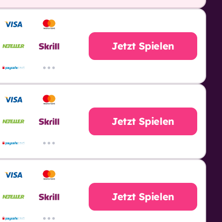
Jetzt Spielen
Jetzt Spielen
Jetzt Spielen