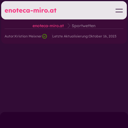
enoteca-miro.at
enoteca-miro.at
Sportwetten
Autor:
Kristian Meixner
Letzte Aktualisierung:
Oktober 16, 2023